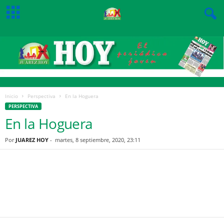
Inicio
Perspectiva
En la Hoguera
PERSPECTIVA
En la Hoguera
Por
JUAREZ HOY
-
martes, 8 septiembre, 2020, 23:11
Facebook
Twitter
Pinterest
WhatsApp
Email