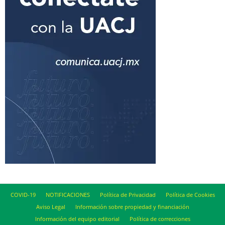
COVID-19
NOTIFICACIONES
Política de Privacidad
Política de Cookies
Aviso Legal
Información sobre propiedad y financiación
Información del equipo editorial
Política de correcciones