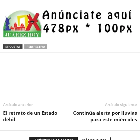
ETIQUETAS
PERSPECTIVA
Facebook
Twitter
Pinterest
WhatsApp
Email
Artículo anterior
Artículo siguiente
El retrato de un Estado
Continúa alerta por lluvias
débil
para este miércoles
Artículos relacionados
Más del autor