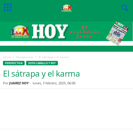
Inicio
Perspectiva
El sátrapa y el karma
PERSPECTIVA
SOTA CABALLO Y REY
El sátrapa y el karma
Por
JUAREZ HOY
-
lunes, 3 febrero, 2025, 06:00
Facebook
Twitter
Pinterest
WhatsApp
Email