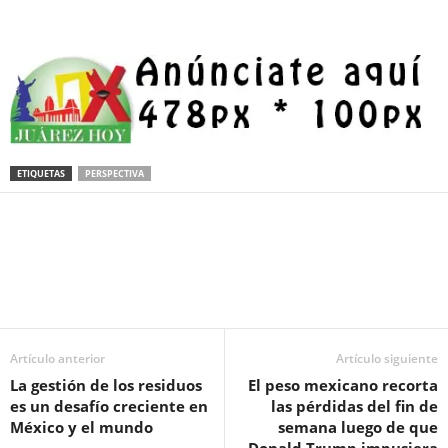
ETIQUETAS
PERSPECTIVA
Facebook
Twitter
Pinterest
WhatsApp
Email
Artículo anterior
Artículo siguiente
La gestión de los residuos
El peso mexicano recorta
es un desafío creciente en
las pérdidas del fin de
México y el mundo
semana luego de que
Donald Trump impusiera