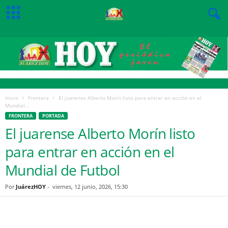
Inicio
Frontera
El juarense Alberto Morín listo para entrar en acción en el
Mundial...
FRONTERA
PORTADA
El juarense Alberto Morín listo
para entrar en acción en el
Mundial de Futbol
Por
JuárezHOY
-
viernes, 12 junio, 2026, 15:30