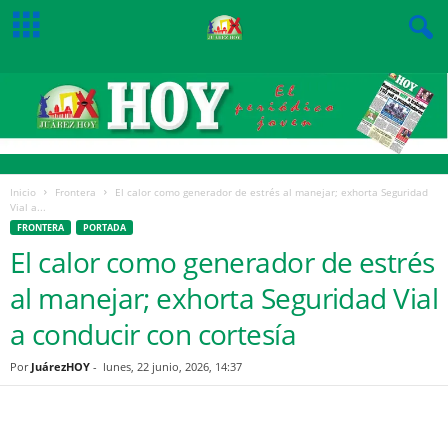
Inicio
Frontera
El calor como generador de estrés al manejar; exhorta Seguridad
Vial a...
FRONTERA
PORTADA
El calor como generador de estrés
al manejar; exhorta Seguridad Vial
a conducir con cortesía
Por
JuárezHOY
-
lunes, 22 junio, 2026, 14:37