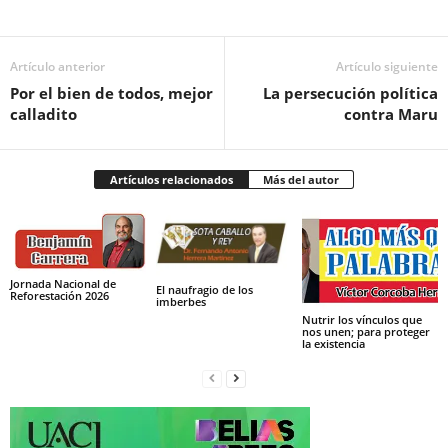
Facebook
Twitter
Pinterest
WhatsApp
Email
Artículo anterior
Artículo siguiente
Por el bien de todos, mejor
La persecución política
calladito
contra Maru
Artículos relacionados
Más del autor
Jornada Nacional de
El naufragio de los
Reforestación 2026
imberbes
Nutrir los vínculos que
nos unen; para proteger
la existencia