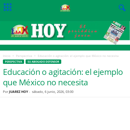
Inicio
Perspectiva
Educación o agitación: el ejemplo que México no necesita
PERSPECTIVA
SU ABOGADO DEFENSOR
Educación o agitación: el ejemplo
que México no necesita
Por
JUAREZ HOY
-
sábado, 6 junio, 2026, 03:00
Facebook
Twitter
Pinterest
WhatsApp
Email