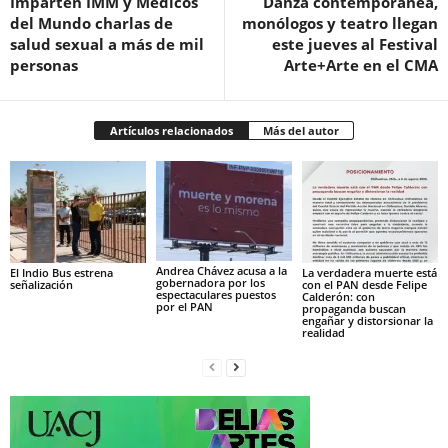
Imparten IMM y Médicos
Danza contemporánea,
del Mundo charlas de
monólogos y teatro llegan
salud sexual a más de mil
este jueves al Festival
personas
Arte+Arte en el CMA
Artículos relacionados
Más del autor
Andrea Chávez acusa a la
El Indio Bus estrena
La verdadera muerte está
gobernadora por los
señalización
con el PAN desde Felipe
espectaculares puestos
Calderón: con
por el PAN
propaganda buscan
engañar y distorsionar la
realidad