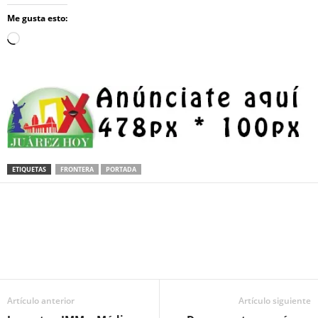
Me gusta esto:
Loading…
ETIQUETAS
FRONTERA
PORTADA
Facebook
Twitter
Pinterest
WhatsApp
Email
Artículo anterior
Artículo siguiente