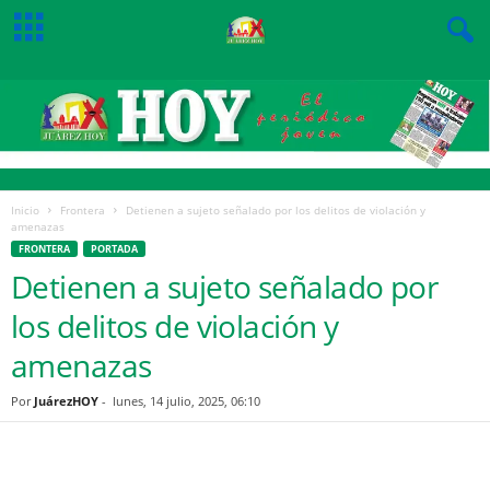
Inicio
Frontera
Detienen a sujeto señalado por los delitos de violación y
amenazas
FRONTERA
PORTADA
Detienen a sujeto señalado por
los delitos de violación y
amenazas
Por
JuárezHOY
-
lunes, 14 julio, 2025, 06:10