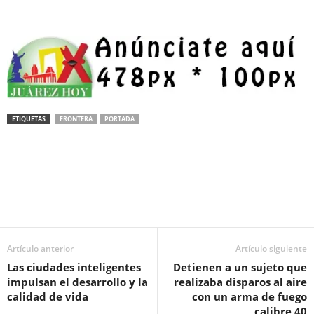
ETIQUETAS
FRONTERA
PORTADA
Facebook
Twitter
Pinterest
WhatsApp
Email
Artículo anterior
Artículo siguiente
Las ciudades inteligentes
Detienen a un sujeto que
impulsan el desarrollo y la
realizaba disparos al aire
calidad de vida
con un arma de fuego
calibre 40