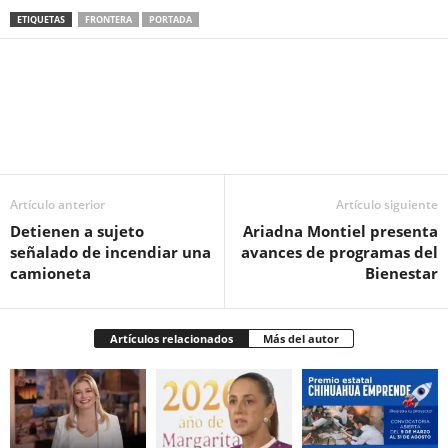
ETIQUETAS
FRONTERA
PORTADA
Facebook
Twitter
Pinterest
WhatsApp
Email
Artículo anterior
Artículo siguiente
Detienen a sujeto
Ariadna Montiel presenta
señalado de incendiar una
avances de programas del
camioneta
Bienestar
Artículos relacionados
Más del autor