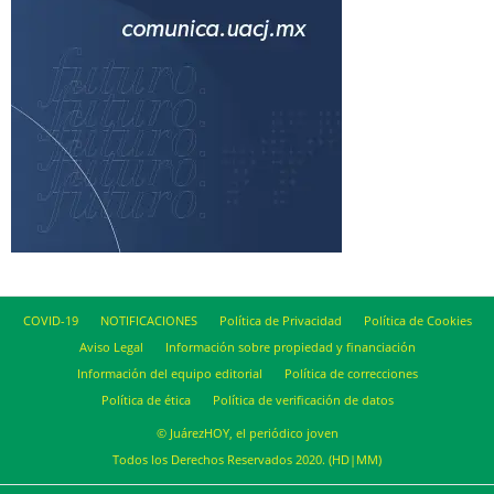
COVID-19
NOTIFICACIONES
Política de Privacidad
Política de Cookies
Aviso Legal
Información sobre propiedad y financiación
Información del equipo editorial
Política de correcciones
Política de ética
Política de verificación de datos
© JuárezHOY, el periódico joven
Todos los Derechos Reservados 2020. (HD|MM)