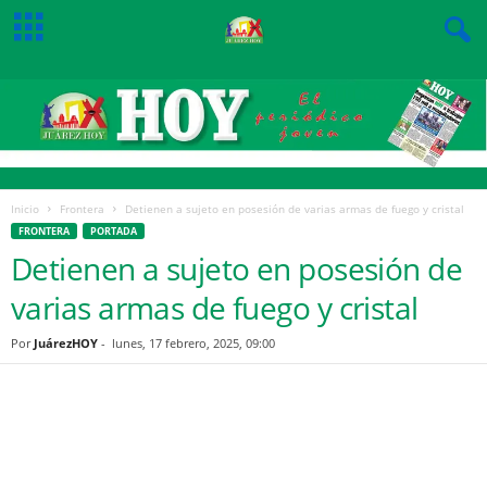
Inicio
Frontera
Detienen a sujeto en posesión de varias armas de fuego y cristal
FRONTERA
PORTADA
Detienen a sujeto en posesión de
varias armas de fuego y cristal
Por
JuárezHOY
-
lunes, 17 febrero, 2025, 09:00
Facebook
Twitter
Pinterest
WhatsApp
Email