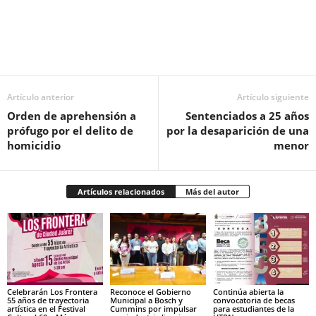
Facebook
Twitter
Pinterest
WhatsApp
Email
Artículo anterior
Artículo siguiente
Orden de aprehensión a
Sentenciados a 25 años
prófugo por el delito de
por la desaparición de una
homicidio
menor
Artículos relacionados
Más del autor
Celebrarán Los Frontera
Reconoce el Gobierno
Continúa abierta la
55 años de trayectoria
Municipal a Bosch y
convocatoria de becas
artística en el Festival
Cummins por impulsar
para estudiantes de la