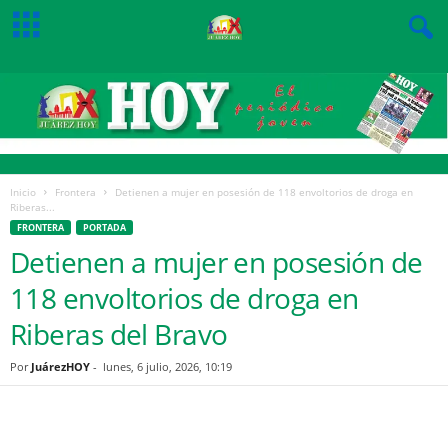
Inicio
Frontera
Detienen a mujer en posesión de 118 envoltorios de droga en
Riberas...
FRONTERA
PORTADA
Detienen a mujer en posesión de
118 envoltorios de droga en
Riberas del Bravo
Por
JuárezHOY
-
lunes, 6 julio, 2026, 10:19