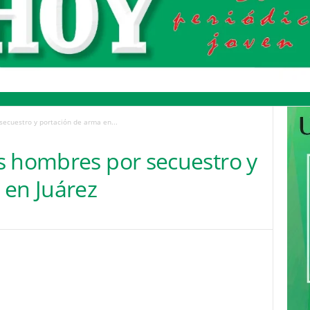
ecuestro y portación de arma en...
s hombres por secuestro y
 en Juárez
Pinterest
WhatsApp
Email
Print