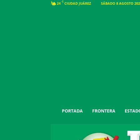
C
CIUDAD JUÁREZ
SÁBADO 8 AGOSTO 2026
24
J
PORTADA
FRONTERA
ESTAD
u
á
r
e
z