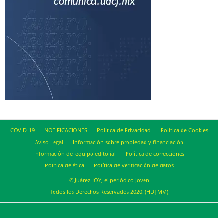
COVID-19
NOTIFICACIONES
Política de Privacidad
Política de Cookies
Aviso Legal
Información sobre propiedad y financiación
Información del equipo editorial
Política de correcciones
Política de ética
Política de verificación de datos
© JuárezHOY, el periódico joven
Todos los Derechos Reservados 2020. (HD|MM)