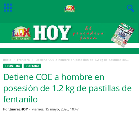
Inicio
Frontera
Detiene COE a hombre en posesión de 1.2 kg de pastillas de...
FRONTERA
PORTADA
Detiene COE a hombre en
posesión de 1.2 kg de pastillas de
fentanilo
Por
JuárezHOY
-
viernes, 15 mayo, 2026, 10:47