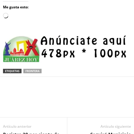
Me gusta esto:
Loading…
ETIQUETAS
FRONTERA
Facebook
Twitter
Pinterest
WhatsApp
Email
Artículo anterior
Artículo siguiente