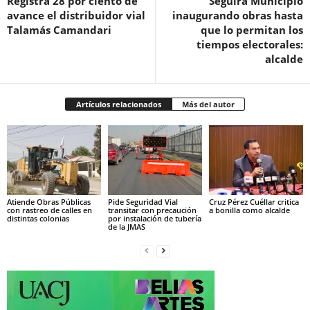
Registra 28 por ciento de
Seguirá Municipio
avance el distribuidor vial
inaugurando obras hasta
Talamás Camandari
que lo permitan los
tiempos electorales:
alcalde
Artículos relacionados
Más del autor
Atiende Obras Públicas
Pide Seguridad Vial
Cruz Pérez Cuéllar critica
con rastreo de calles en
transitar con precaución
a bonilla como alcalde
distintas colonias
por instalación de tubería
de la JMAS