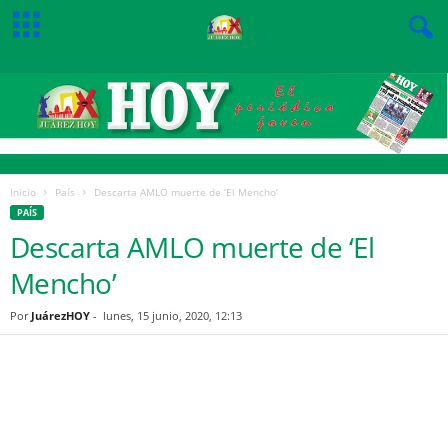
Inicio
País
Descarta AMLO muerte de ‘El Mencho’
PAÍS
Descarta AMLO muerte de ‘El
Mencho’
Por
JuárezHOY
-
lunes, 15 junio, 2020, 12:13
Facebook
Twitter
Pinterest
WhatsApp
Email