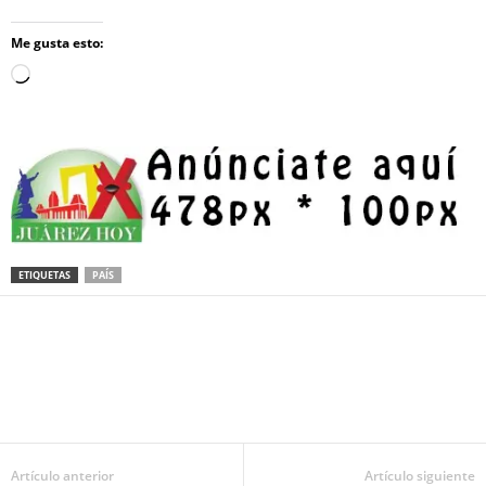
Me gusta esto:
Loading…
ETIQUETAS
PAÍS
Facebook
Twitter
Pinterest
WhatsApp
Email
Artículo anterior
Artículo siguiente