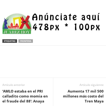
ETIQUETAS
FRONTERA
Facebook
Twitter
Pinterest
WhatsApp
Email
Artículo anterior
Artículo siguiente
‘AMLO estaba en el PRI
Aumenta 17 mil 500
calladito como momia en
millones más costo del
el fraude del 88’: Anaya
Tren Maya