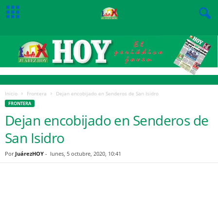
Inicio
Frontera
Dejan encobijado en Senderos de San Isidro
FRONTERA
Dejan encobijado en Senderos de
San Isidro
Por
JuárezHOY
-
lunes, 5 octubre, 2020, 10:41
Facebook
Twitter
Pinterest
WhatsApp
Email