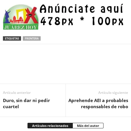
ETIQUETAS
FRONTERA
Facebook
Twitter
Pinterest
WhatsApp
Email
Artículo anterior
Artículo siguiente
Duro, sin dar ni pedir
Aprehende AEI a probables
cuartel
responsables de robo
Artículos relacionados
Más del autor