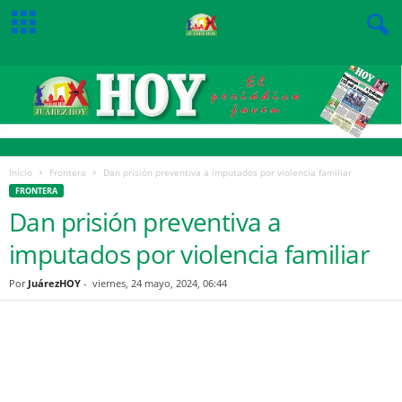
Inicio
Frontera
Dan prisión preventiva a imputados por violencia familiar
FRONTERA
Dan prisión preventiva a
imputados por violencia familiar
Por
JuárezHOY
-
viernes, 24 mayo, 2024, 06:44
Facebook
Twitter
Pinterest
WhatsApp
Email