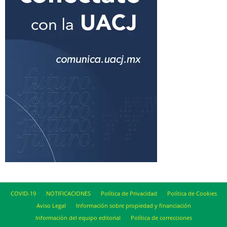
COVID-19
NOTIFICACIONES
Política de Privacidad
Política de Cookies
Aviso Legal
Información sobre propiedad y financiación
Información del equipo editorial
Política de correcciones