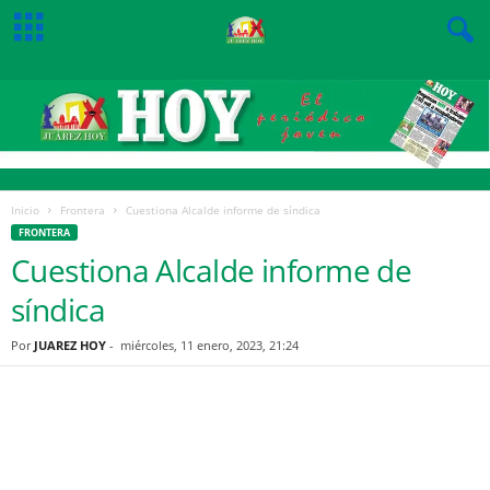
Inicio
Frontera
Cuestiona Alcalde informe de síndica
FRONTERA
Cuestiona Alcalde informe de
síndica
Por
JUAREZ HOY
-
miércoles, 11 enero, 2023, 21:24
Facebook
Twitter
Pinterest
WhatsApp
Email