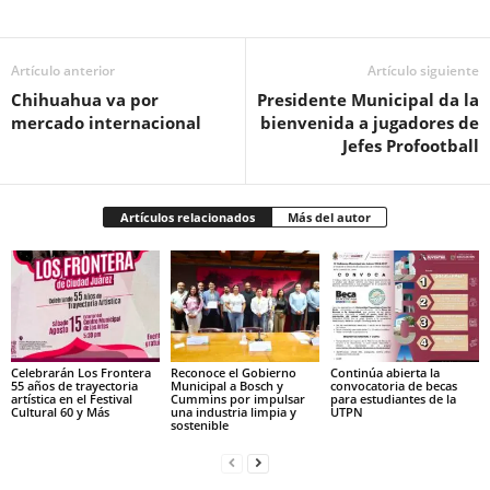
Facebook
Twitter
Pinterest
WhatsApp
Email
Artículo anterior
Artículo siguiente
Chihuahua va por
Presidente Municipal da la
mercado internacional
bienvenida a jugadores de
Jefes Profootball
Artículos relacionados
Más del autor
Celebrarán Los Frontera
Reconoce el Gobierno
Continúa abierta la
55 años de trayectoria
Municipal a Bosch y
convocatoria de becas
artística en el Festival
Cummins por impulsar
para estudiantes de la
Cultural 60 y Más
una industria limpia y
UTPN
sostenible