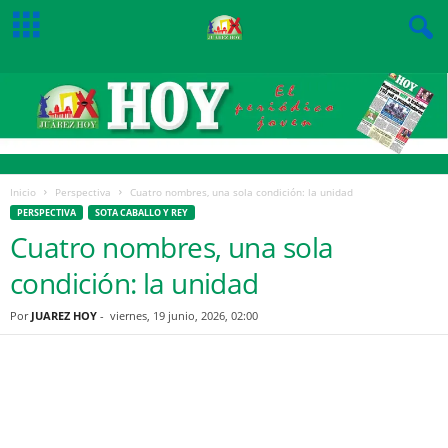
Inicio
Perspectiva
Cuatro nombres, una sola condición: la unidad
PERSPECTIVA
SOTA CABALLO Y REY
Cuatro nombres, una sola
condición: la unidad
Por
JUAREZ HOY
-
viernes, 19 junio, 2026, 02:00
Facebook
Twitter
Pinterest
WhatsApp
Email