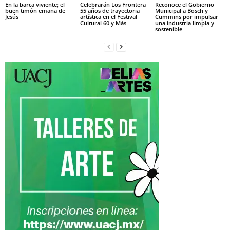
En la barca viviente; el
Celebrarán Los Frontera
Reconoce el Gobierno
buen timón emana de
55 años de trayectoria
Municipal a Bosch y
Jesús
artística en el Festival
Cummins por impulsar
Cultural 60 y Más
una industria limpia y
sostenible