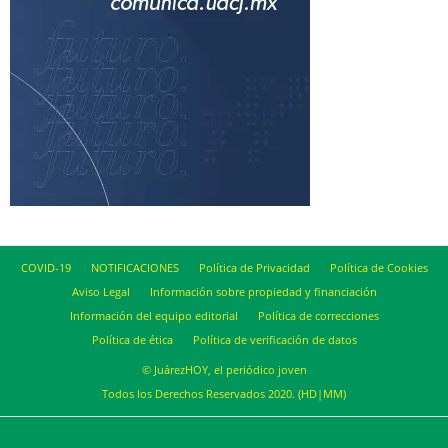
COVID-19
NOTIFICACIONES
Política de Privacidad
Política de Cookies
Aviso Legal
Información sobre propiedad y financiación
Información del equipo editorial
Política de correcciones
Política de ética
Política de verificación de datos
© JuárezHOY, el periódico joven
Todos los Derechos Reservados 2020. (HD|MM)