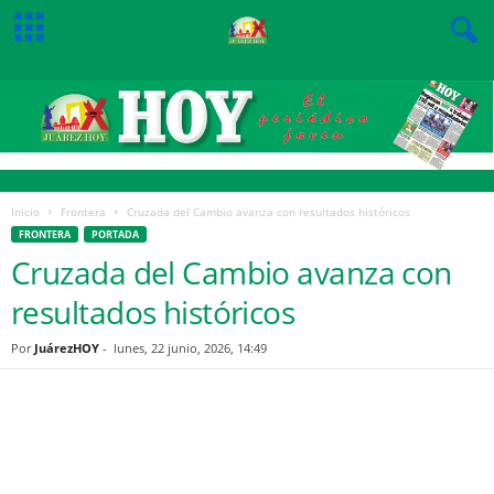
Inicio
Frontera
Cruzada del Cambio avanza con resultados históricos
FRONTERA
PORTADA
Cruzada del Cambio avanza con
resultados históricos
Por
JuárezHOY
-
lunes, 22 junio, 2026, 14:49
Facebook
Twitter
Pinterest
WhatsApp
Email