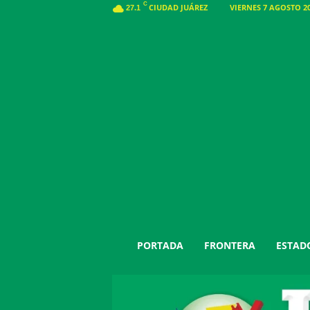
C
CIUDAD JUÁREZ
VIERNES 7 AGOSTO 20
27.1
J
PORTADA
FRONTERA
ESTAD
u
á
r
e
z