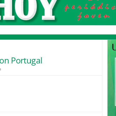
con Portugal
8
Pinterest
WhatsApp
Email
Print