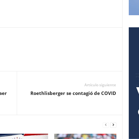
Pinterest
WhatsApp
Email
Print
Artículo siguiente
aer
Roethlisberger se contagió de COVID