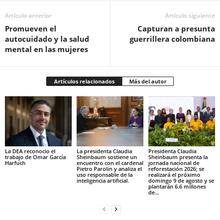
Artículo anterior
Artículo siguiente
Promueven el
Capturan a presunta
autocuidado y la salud
guerrillera colombiana
mental en las mujeres
Artículos relacionados
Más del autor
La DEA reconocio el
La presidenta Claudia
Presidenta Claudia
trabajo de Omar García
Sheinbaum sostiene un
Sheinbaum presenta la
Harfuch
encuentro con el cardenal
jornada nacional de
Pietro Parolin y analiza el
reforestación 2026; se
uso responsable de la
realizará el próximo
inteligencia artificial.
domingo 9 de agosto y se
plantarán 6.6 millones
de...