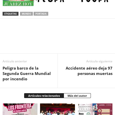
ETIQUETAS
MUNDO
PORTADA
Facebook
Twitter
Pinterest
WhatsApp
Email
Artículo anterior
Artículo siguiente
Peligra barco de la
Accidente aéreo deja 97
Segunda Guerra Mundial
personas muertas
por incendio
Artículos relacionados
Más del autor