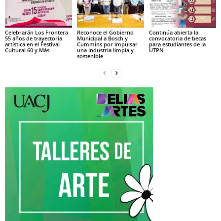
Celebrarán Los Frontera
Reconoce el Gobierno
Continúa abierta la
55 años de trayectoria
Municipal a Bosch y
convocatoria de becas
artística en el Festival
Cummins por impulsar
para estudiantes de la
Cultural 60 y Más
una industria limpia y
UTPN
sostenible