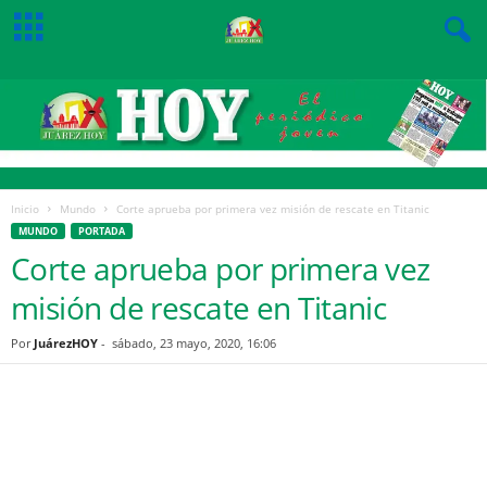
Inicio
Mundo
Corte aprueba por primera vez misión de rescate en Titanic
MUNDO
PORTADA
Corte aprueba por primera vez
misión de rescate en Titanic
Por
JuárezHOY
-
sábado, 23 mayo, 2020, 16:06
Facebook
Twitter
Pinterest
WhatsApp
Email