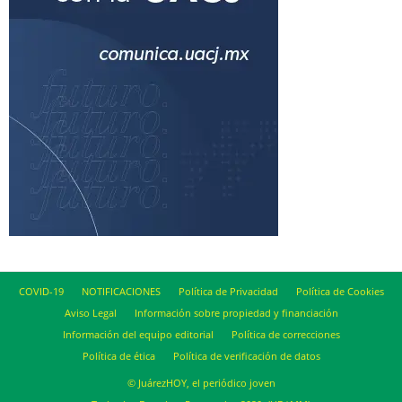
COVID-19
NOTIFICACIONES
Política de Privacidad
Política de Cookies
Aviso Legal
Información sobre propiedad y financiación
Información del equipo editorial
Política de correcciones
Política de ética
Política de verificación de datos
© JuárezHOY, el periódico joven