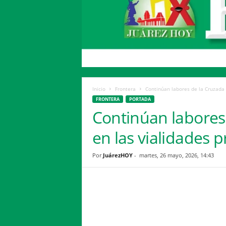
H
o
y
Inicio
Frontera
Continúan labores de la Cruzada 
FRONTERA
PORTADA
Continúan labores
en las vialidades p
Por
JuárezHOY
-
martes, 26 mayo, 2026, 14:43
Facebook
Twitter
Compartir