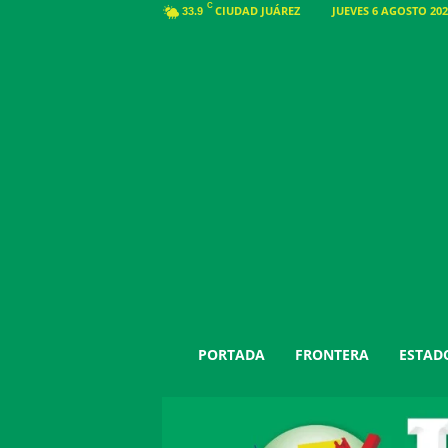
C
CIUDAD JUÁREZ
JUEVES 6 AGOSTO 202
33.9
J
PORTADA
FRONTERA
ESTAD
u
á
r
e
z