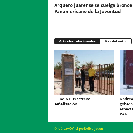
Arquero juarense se cuelga bronce
Panamericano de la Juventud
Artículos relacionados
Más del autor
El Indio Bus estrena
Andrea
señalización
gobern
especta
PAN
© JuárezHOY, el periódico joven