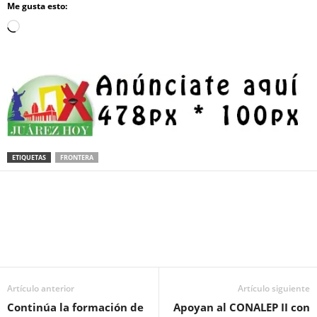
Me gusta esto:
Loading…
ETIQUETAS
FRONTERA
Facebook
Twitter
Pinterest
WhatsApp
Email
Artículo anterior
Artículo siguiente
Continúa la formación de
Apoyan al CONALEP II con