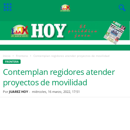
Inicio
Frontera
Contemplan regidores atender proyectos de movilidad
FRONTERA
Contemplan regidores atender
proyectos de movilidad
Por
JUAREZ HOY
-
miércoles, 16 marzo, 2022, 17:51
Facebook
Twitter
Pinterest
WhatsApp
Email