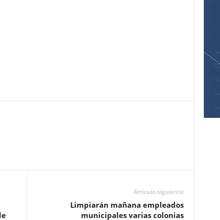
Pinterest
WhatsApp
Email
Print
Artículo siguiente
Limpiarán mañana empleados
de
municipales varias colonias