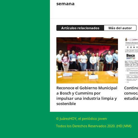
semana
Artículos relacionados
Más del autor
Reconoce el Gobierno Municipal
Continú
a Bosch y Cummins por
convoc
impulsar una industria limpia y
estudia
sostenible
© JuárezHOY, el periódico joven
Todos los Derechos Reservados 2020. (HD|MM)