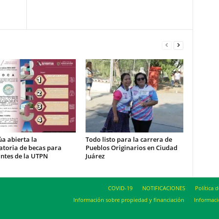
a abierta la
Todo listo para la carrera de
atoria de becas para
Pueblos Originarios en Ciudad
ntes de la UTPN
Juárez
COVID-19
NOTIFICACIONES
Política 
Información sobre propiedad y financiación
Informaci