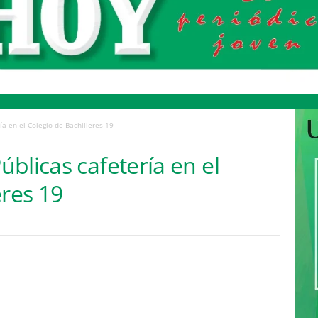
a en el Colegio de Bachilleres 19
blicas cafetería en el
eres 19
Pinterest
WhatsApp
Email
Print