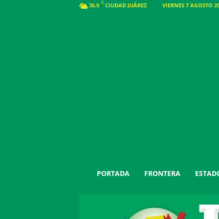
C
CIUDAD JUÁREZ
VIERNES 7 AGOSTO 20
36.9
J
PORTADA
FRONTERA
ESTAD
u
á
r
e
z