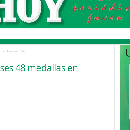
s en Nacional Xinju
ses 48 medallas en
Pinterest
WhatsApp
Email
Print