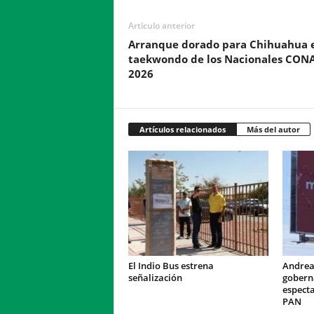
Artículo anterior
Arranque dorado para Chihuahua e
taekwondo de los Nacionales CON
2026
Artículos relacionados
Más del autor
El Indio Bus estrena
Andrea
señalización
gobern
especta
PAN