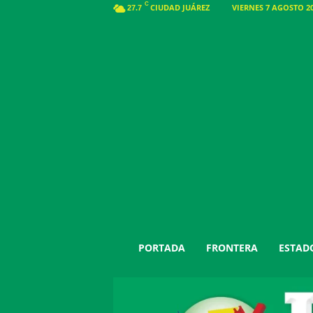
C
CIUDAD JUÁREZ
VIERNES 7 AGOSTO 20
27.7
J
PORTADA
FRONTERA
ESTAD
u
á
r
e
z