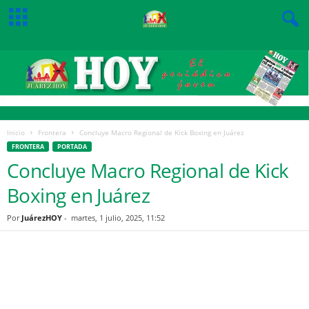
Inicio
Frontera
Concluye Macro Regional de Kick Boxing en Juárez
FRONTERA
PORTADA
Concluye Macro Regional de Kick
Boxing en Juárez
Por
JuárezHOY
-
martes, 1 julio, 2025, 11:52
Facebook
Twitter
Pinterest
WhatsApp
Email