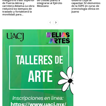
inaugura el Paso Superior
de Ciudad Juárez a
Gilberto Loya se
de Fuerza Aérea y
integrarse al Ejército
capacitan 52 elementos
carretera Aldama-La obra
Mexicano
de la SSPE en curso de
reducirá los tiempos de
criminología clínica en
traslado y fortalecerá la
Juarez
movilidad para...