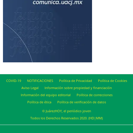
COVID-19
NOTIFICACIONES
Política de Privacidad
Política de Cookies
Aviso Legal
Información sobre propiedad y financiación
Información del equipo editorial
Política de correcciones
Política de ética
Política de verificación de datos
© JuárezHOY, el periódico joven
Todos los Derechos Reservados 2020. (HD|MM)