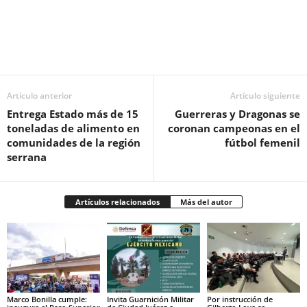
Facebook
Twitter
Pinterest
WhatsApp
Email
Artículo anterior
Artículo siguiente
Entrega Estado más de 15
Guerreras y Dragonas se
toneladas de alimento en
coronan campeonas en el
comunidades de la región
fútbol femenil
serrana
Artículos relacionados
Más del autor
Marco Bonilla cumple:
Invita Guarnición Militar
Por instrucción de