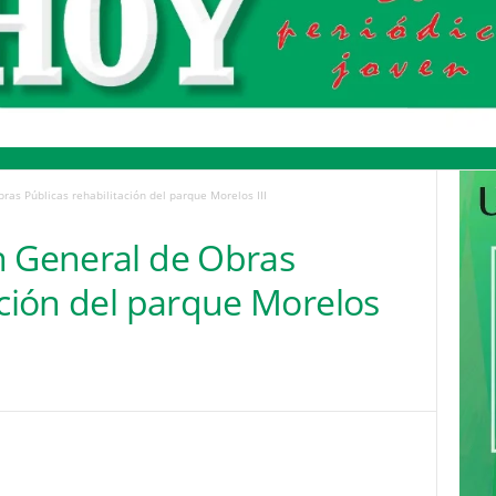
ras Públicas rehabilitación del parque Morelos III
n General de Obras
ación del parque Morelos