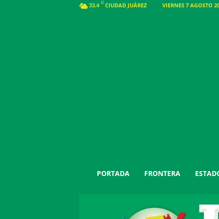
C
CIUDAD JUÁREZ
VIERNES 7 AGOSTO 20
33.4
J
PORTADA
FRONTERA
ESTAD
u
á
r
e
z