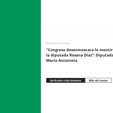
Facebook
Twitter
Compartir
Artículo anterior
“Congreso desenmascara la mentir
la diputada Rosana Díaz”: Diputad
María Antonieta
Artículos relacionados
Más del autor