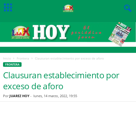
Inicio
Frontera
Clausuran establecimiento por exceso de aforo
FRONTERA
Clausuran establecimiento por
exceso de aforo
Por
JUAREZ HOY
-
lunes, 14 marzo, 2022, 19:55
Facebook
Twitter
Pinterest
WhatsApp
Email