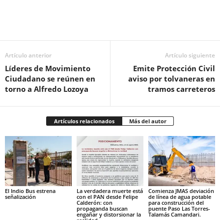
Facebook
Twitter
Pinterest
WhatsApp
Email
Artículo anterior
Artículo siguiente
Líderes de Movimiento
Emite Protección Civil
Ciudadano se reúnen en
aviso por tolvaneras en
torno a Alfredo Lozoya
tramos carreteros
Artículos relacionados
Más del autor
El Indio Bus estrena
La verdadera muerte está
Comienza JMAS deviación
señalización
con el PAN desde Felipe
de línea de agua potable
Calderón: con
para construcción del
propaganda buscan
puente Paso Las Torres-
engañar y distorsionar la
Talamás Camandari.