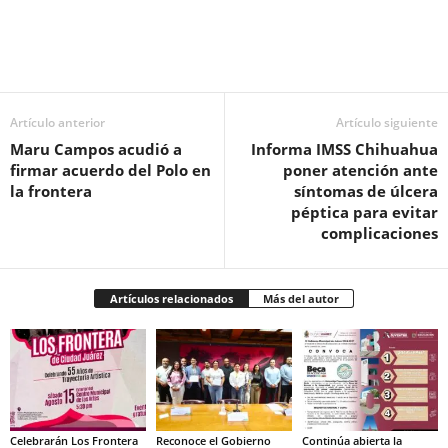
Facebook
Twitter
Pinterest
WhatsApp
Email
Artículo anterior
Artículo siguiente
Maru Campos acudió a
Informa IMSS Chihuahua
firmar acuerdo del Polo en
poner atención ante
la frontera
síntomas de úlcera
péptica para evitar
complicaciones
Artículos relacionados
Más del autor
Celebrarán Los Frontera
Reconoce el Gobierno
Continúa abierta la