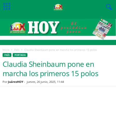
Inicio
País
Claudia Sheinbaum pone en marcha los primeros 15 polos
PAÍS
PORTADA
Claudia Sheinbaum pone en
marcha los primeros 15 polos
Por
JuárezHOY
-
jueves, 26 junio, 2025, 11:44
Facebook
Twitter
Pinterest
WhatsApp
Email