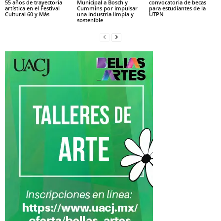
55 años de trayectoria
Municipal a Bosch y
convocatoria de becas
artística en el Festival
Cummins por impulsar
para estudiantes de la
Cultural 60 y Más
una industria limpia y
UTPN
sostenible