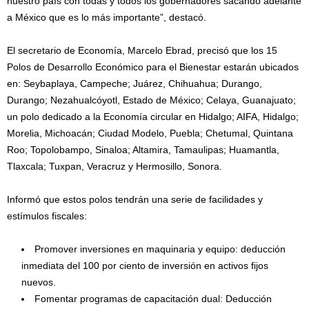
nuestro país con todas y todos los gobernadores sacando adelante
a México que es lo más importante”, destacó.
El secretario de Economía, Marcelo Ebrad, precisó que los 15
Polos de Desarrollo Económico para el Bienestar estarán ubicados
en: Seybaplaya, Campeche; Juárez, Chihuahua; Durango,
Durango; Nezahualcóyotl, Estado de México; Celaya, Guanajuato;
un polo dedicado a la Economía circular en Hidalgo; AIFA, Hidalgo;
Morelia, Michoacán; Ciudad Modelo, Puebla; Chetumal, Quintana
Roo; ⁠⁠Topolobampo, Sinaloa; Altamira, Tamaulipas; Huamantla,
Tlaxcala; Tuxpan, Veracruz y Hermosillo, Sonora.
Informó que estos polos tendrán una serie de facilidades y
estímulos fiscales:
Promover inversiones en maquinaria y equipo: deducción
inmediata del 100 por ciento de inversión en activos fijos
nuevos.
Fomentar programas de capacitación dual: Deducción