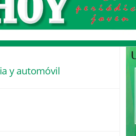
a y automóvil
Pinterest
WhatsApp
Email
Print