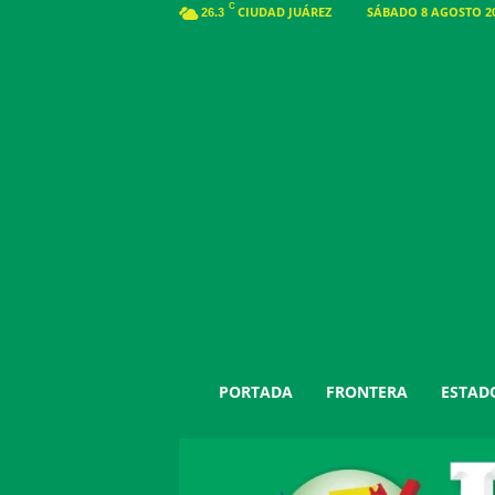
C
CIUDAD JUÁREZ
SÁBADO 8 AGOSTO 20
26.3
J
PORTADA
FRONTERA
ESTAD
u
á
r
e
z