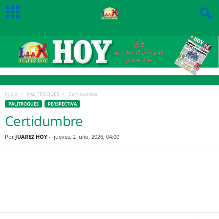
Inicio
PALITROQUES
Certidumbre
PALITROQUES
PERSPECTIVA
Certidumbre
Por
JUAREZ HOY
-
jueves, 2 julio, 2026, 04:00
Facebook
Twitter
Pinterest
WhatsApp
Email