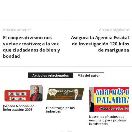
Facebook
Twitter
Pinterest
WhatsApp
Email
Artículo anterior
Artículo siguiente
El cooperativismo nos
Asegura la Agencia Estatal
vuelve creativos; a la vez
de Investigación 120 kilos
que ciudadanos de bien y
de mariguana
bondad
Artículos relacionados
Más del autor
Jornada Nacional de
El naufragio de los
Reforestación 2026
imberbes
Nutrir los vínculos que
nos unen; para proteger
la existencia