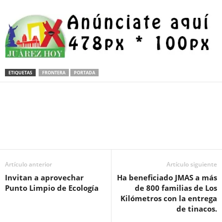
ETIQUETAS
FRONTERA
PORTADA
Facebook
Twitter
Pinterest
WhatsApp
Email
Artículo anterior
Artículo siguiente
Invitan a aprovechar
Ha beneficiado JMAS a más
Punto Limpio de Ecología
de 800 familias de Los
Kilómetros con la entrega
de tinacos.