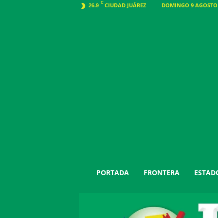
C
CIUDAD JUÁREZ
DOMINGO 9 AGOSTO 2
26.9
J
PORTADA
FRONTERA
ESTAD
u
á
r
e
z