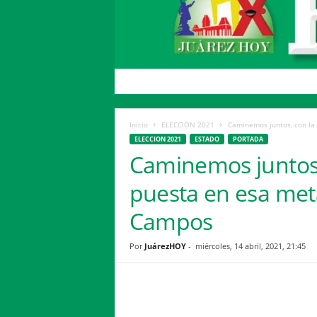
H
o
y
Inicio
ELECCION 2021
Caminemos juntos, con la 
ELECCION 2021
ESTADO
PORTADA
Caminemos juntos,
puesta en esa met
Campos
Por
JuárezHOY
-
miércoles, 14 abril, 2021, 21:45