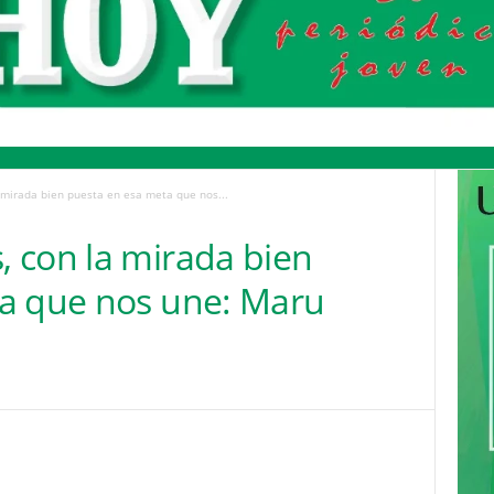
mirada bien puesta en esa meta que nos...
 con la mirada bien
a que nos une: Maru