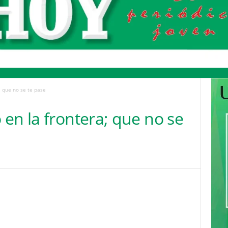
; que no se te pase
en la frontera; que no se
Pinterest
WhatsApp
Email
Print