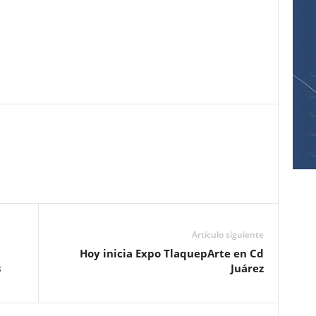
Pinterest
WhatsApp
Email
Print
Artículo siguiente
Hoy inicia Expo TlaquepArte en Cd
s
Juárez