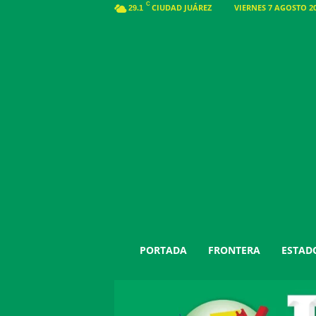
C
CIUDAD JUÁREZ
VIERNES 7 AGOSTO 20
29.1
J
PORTADA
FRONTERA
ESTAD
u
á
r
e
z