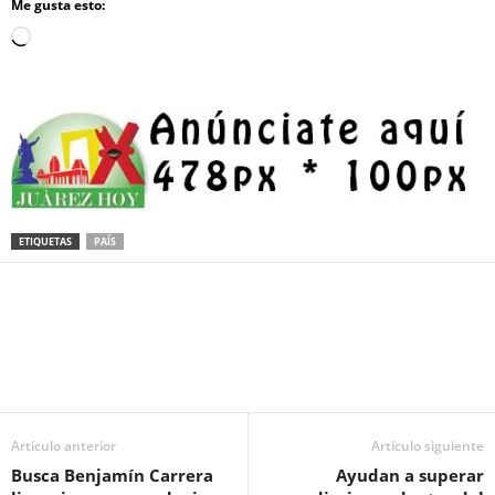
Me gusta esto:
Loading…
ETIQUETAS
PAÍS
Facebook
Twitter
Pinterest
WhatsApp
Email
Artículo anterior
Artículo siguiente
Busca Benjamín Carrera
Ayudan a superar