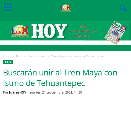
Inicio
País
Buscarán unir al Tren Maya con Istmo de Tehuantepec
PAÍS
Buscarán unir al Tren Maya con
Istmo de Tehuantepec
Por
JuárezHOY
-
martes, 21 septiembre, 2021, 14:30
Facebook
Twitter
Pinterest
WhatsApp
Email