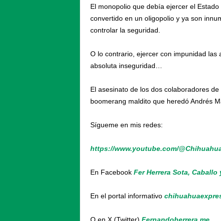
El monopolio que debía ejercer el Estado 
convertido en un oligopolio y ya son innu
controlar la seguridad.
O lo contrario, ejercer con impunidad las 
absoluta inseguridad…
El asesinato de los dos colaboradores de
boomerang maldito que heredó Andrés Man
Sígueme en mis redes:
https://www.youtube.com/@Chihuahu
En Facebook
Fer Herrera Sota, Caballo
En el portal informativo
c
hihuahuaexpre
O en X (Twitter)
Fernandoherrera.me