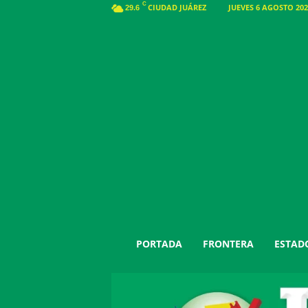
C
CIUDAD JUÁREZ
JUEVES 6 AGOSTO 202
29.6
J
PORTADA
FRONTERA
ESTAD
u
á
r
e
z