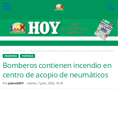
Inicio
Frontera
Bomberos contienen incendio en centro de acopio de neumáticos
FRONTERA
PORTADA
Bomberos contienen incendio en
centro de acopio de neumáticos
Por
JuárezHOY
-
martes, 7 julio, 2026, 10:18
Facebook
Twitter
Pinterest
WhatsApp
Email