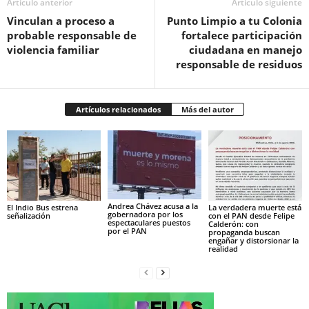
Artículo anterior
Artículo siguiente
Vinculan a proceso a
Punto Limpio a tu Colonia
probable responsable de
fortalece participación
violencia familiar
ciudadana en manejo
responsable de residuos
Artículos relacionados
Más del autor
Andrea Chávez acusa a la
El Indio Bus estrena
La verdadera muerte está
gobernadora por los
señalización
con el PAN desde Felipe
espectaculares puestos
Calderón: con
por el PAN
propaganda buscan
engañar y distorsionar la
realidad