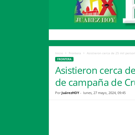
H
o
y
Inicio
Frontera
Asistieron cerca de 25 mil perso
FRONTERA
Asistieron cerca d
de campaña de Cr
Por
JuárezHOY
-
lunes, 27 mayo, 2024, 09:45
Facebook
Twitter
Compartir