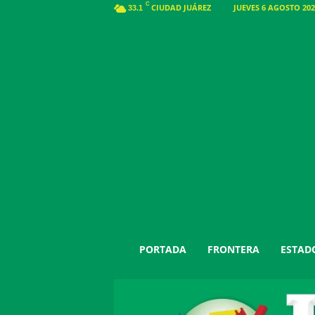
C
CIUDAD JUÁREZ
JUEVES 6 AGOSTO 202
33.1
J
PORTADA
FRONTERA
ESTAD
u
á
r
e
z