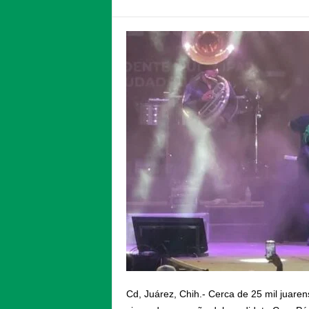
Cd, Juárez, Chih.- Cerca de 25 mil juaren