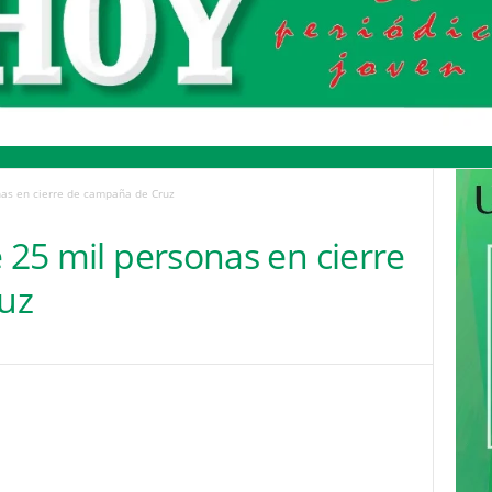
nas en cierre de campaña de Cruz
e 25 mil personas en cierre
uz
Pinterest
WhatsApp
Email
Print