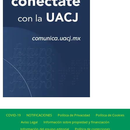
COVID-19
NOTIFICACIONES
Política de Privacidad
Política de Cookies
Aviso Legal
Información sobre propiedad y financiación
Información del equipo editorial
Política de correcciones