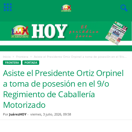
Inicio
Frontera
Asiste el Presidente Ortiz Orpinel a toma de posesión en el 9/o...
FRONTERA
PORTADA
Asiste el Presidente Ortiz Orpinel
a toma de posesión en el 9/o
Regimiento de Caballería
Motorizado
Por
JuárezHOY
-
viernes, 3 julio, 2026, 09:58