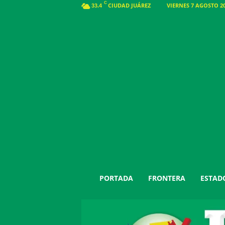
C
CIUDAD JUÁREZ
VIERNES 7 AGOSTO 20
33.4
J
PORTADA
FRONTERA
ESTAD
u
á
r
e
z