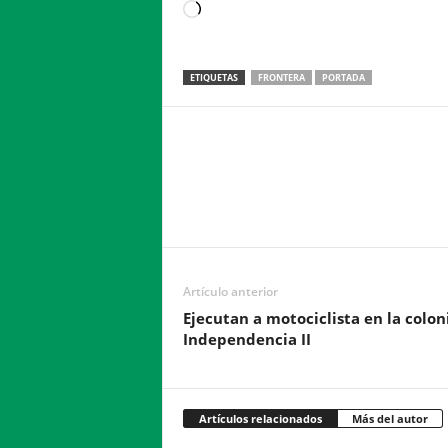
Loading…
ETIQUETAS
FRONTERA
PORTADA
Facebook
Twitter
Compartir
Artículo anterior
Ejecutan a motociclista en la colon
Independencia II
Artículos relacionados
Más del autor