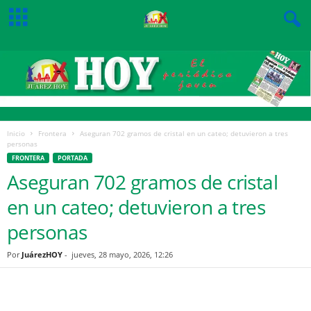
Inicio
Frontera
Aseguran 702 gramos de cristal en un cateo; detuvieron a tres
personas
FRONTERA
PORTADA
Aseguran 702 gramos de cristal
en un cateo; detuvieron a tres
personas
Por
JuárezHOY
-
jueves, 28 mayo, 2026, 12:26