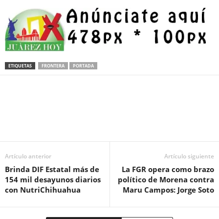
ETIQUETAS
FRONTERA
PORTADA
Facebook
Twitter
Pinterest
WhatsApp
Email
Artículo anterior
Artículo siguiente
Brinda DIF Estatal más de
La FGR opera como brazo
154 mil desayunos diarios
político de Morena contra
con NutriChihuahua
Maru Campos: Jorge Soto