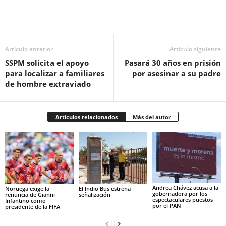
Facebook
Twitter
Pinterest
WhatsApp
Email
Artículo anterior
Artículo siguiente
SSPM solicita el apoyo
Pasará 30 años en prisión
para localizar a familiares
por asesinar a su padre
de hombre extraviado
Artículos relacionados
Más del autor
Andrea Chávez acusa a la
Noruega exige la
El Indio Bus estrena
gobernadora por los
renuncia de Gianni
señalización
espectaculares puestos
Infantino como
por el PAN
presidente de la FIFA