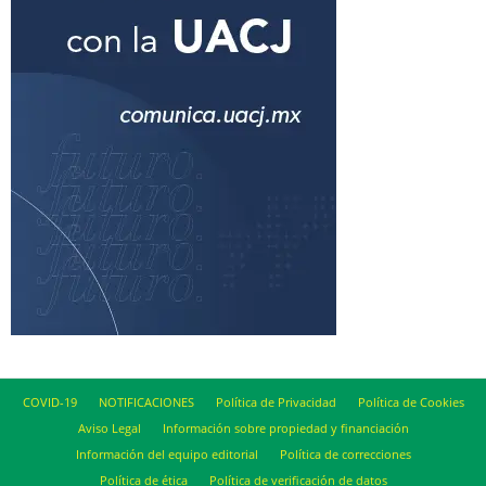
COVID-19
NOTIFICACIONES
Política de Privacidad
Política de Cookies
Aviso Legal
Información sobre propiedad y financiación
Información del equipo editorial
Política de correcciones
Política de ética
Política de verificación de datos