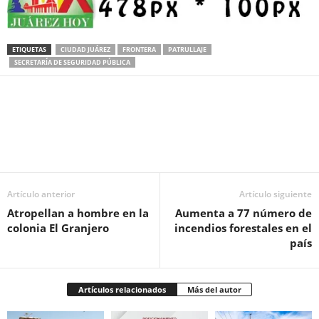
ETIQUETAS
CIUDAD JUÁREZ
FRONTERA
PATRULLAJE
SECRETARÍA DE SEGURIDAD PÚBLICA
Facebook
Twitter
Pinterest
WhatsApp
Email
Artículo anterior
Artículo siguiente
Atropellan a hombre en la
Aumenta a 77 número de
colonia El Granjero
incendios forestales en el
país
Artículos relacionados
Más del autor