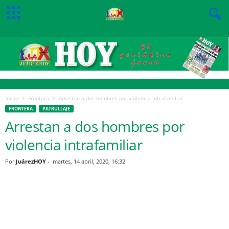
Inicio
Frontera
Arrestan a dos hombres por violencia intrafamiliar
FRONTERA
PATRULLAJE
Arrestan a dos hombres por
violencia intrafamiliar
Por
JuárezHOY
-
martes, 14 abril, 2020, 16:32
Facebook
Twitter
Pinterest
WhatsApp
Email