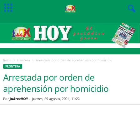
Inicio
Frontera
Arrestada por orden de aprehensión por homicidio
FRONTERA
Arrestada por orden de
aprehensión por homicidio
Por
JuárezHOY
-
jueves, 29 agosto, 2024, 11:22
Facebook
Twitter
Pinterest
WhatsApp
Email