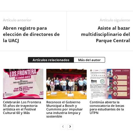
Facebook
Twitter
Pinterest
WhatsApp
Email
Artículo anterior
Artículo siguiente
Abren registro para
Asiste al bazar
elección de directores de
multidisciplinario del
la UACJ
Parque Central
Artículos relacionados
Más del autor
Celebrarán Los Frontera
Reconoce el Gobierno
Continúa abierta la
55 años de trayectoria
Municipal a Bosch y
convocatoria de becas
artística en el Festival
Cummins por impulsar
para estudiantes de la
Cultural 60 y Más
una industria limpia y
UTPN
sostenible