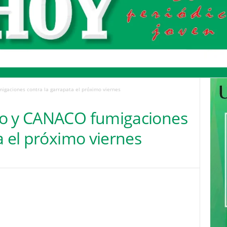
igaciones contra la garrapata el próximo viernes
io y CANACO fumigaciones
a el próximo viernes
Pinterest
WhatsApp
Email
Print