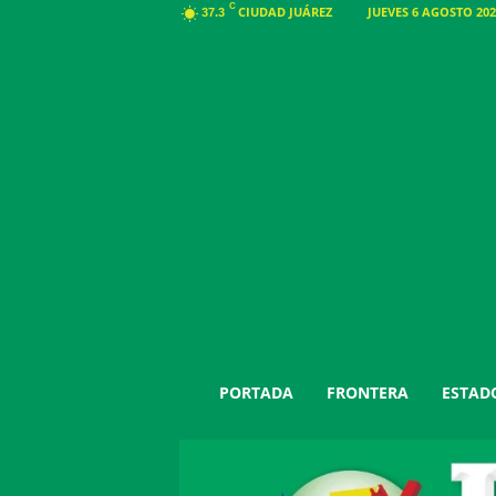
C
CIUDAD JUÁREZ
JUEVES 6 AGOSTO 202
37.3
J
PORTADA
FRONTERA
ESTAD
u
á
r
e
z