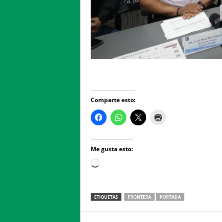
Comparte esto:
Me gusta esto:
Loading…
ETIQUETAS
FRONTERA
PORTADA