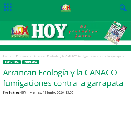
Inicio
Frontera
Arrancan Ecología y la CANACO fumigaciones contra la garrapata
FRONTERA
PORTADA
Arrancan Ecología y la CANACO
fumigaciones contra la garrapata
Por
JuárezHOY
-
viernes, 19 junio, 2026, 13:37
Facebook
Twitter
Pinterest
WhatsApp
Email