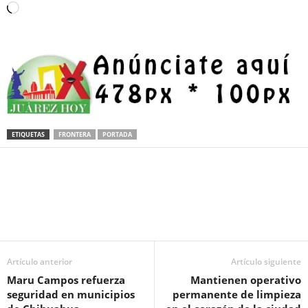
Loading…
ETIQUETAS
FRONTERA
PORTADA
Facebook
Twitter
Pinterest
WhatsApp
Email
Artículo anterior
Artículo siguiente
Maru Campos refuerza
Mantienen operativo
seguridad en municipios
permanente de limpieza