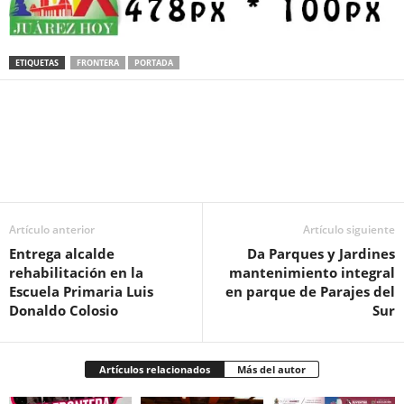
ETIQUETAS
FRONTERA
PORTADA
Facebook
Twitter
Pinterest
WhatsApp
Email
Artículo anterior
Artículo siguiente
Entrega alcalde
Da Parques y Jardines
rehabilitación en la
mantenimiento integral
Escuela Primaria Luis
en parque de Parajes del
Donaldo Colosio
Sur
Artículos relacionados
Más del autor