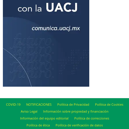
COVID-19
NOTIFICACIONES
Política de Privacidad
Política de Cookies
Aviso Legal
Información sobre propiedad y financiación
Información del equipo editorial
Política de correcciones
Política de ética
Política de verificación de datos