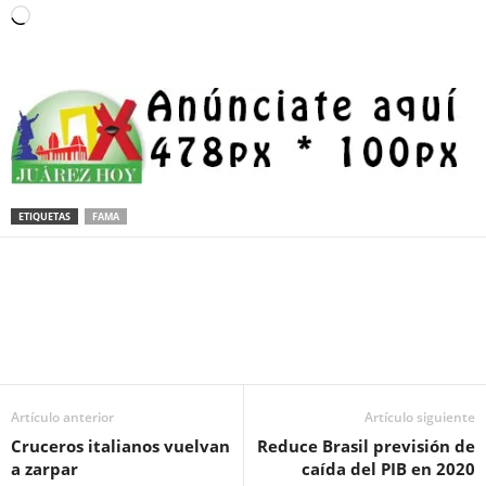
Loading…
ETIQUETAS
FAMA
Facebook
Twitter
Pinterest
WhatsApp
Email
Artículo anterior
Artículo siguiente
Cruceros italianos vuelvan
Reduce Brasil previsión de
a zarpar
caída del PIB en 2020