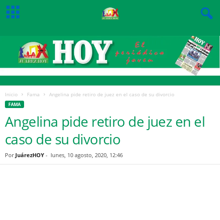
Inicio
Fama
Angelina pide retiro de juez en el caso de su divorcio
FAMA
Angelina pide retiro de juez en el
caso de su divorcio
Por
JuárezHOY
-
lunes, 10 agosto, 2020, 12:46
Facebook
Twitter
Pinterest
WhatsApp
Email