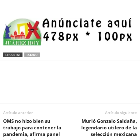
ETIQUETAS
ESTADO
Facebook
Twitter
Pinterest
WhatsApp
Email
Artículo anterior
Artículo siguiente
OMS no hizo bien su
Murió Gonzalo Saldaña,
trabajo para contener la
legendario utilero de la
pandemia, afirma panel
selección mexicana