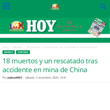
Inicio
Mundo
18 muertos y un rescatado tras accidente en mina de China
MUNDO
PORTADA
18 muertos y un rescatado tras
accidente en mina de China
Por
JuárezHOY
-
sábado, 5 diciembre, 2020, 14:41
Facebook
Twitter
Pinterest
WhatsApp
Email